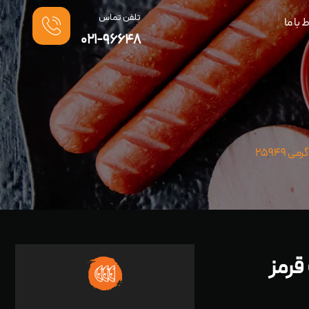
تلفن تماس
ط با ما
021-96648
گوشت قرمز