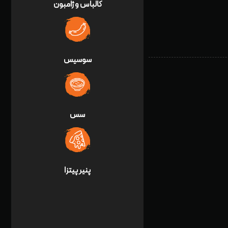
کالباس و ژامبون
سوسیس
سس
پنير پيتزا