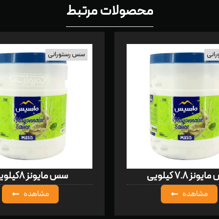
محصولات مرتبط
انی
سس رستورانی
ونز ۷.۸ کیلویی
سس مایونز ۸کیلویی
مشاهده
مشاهده