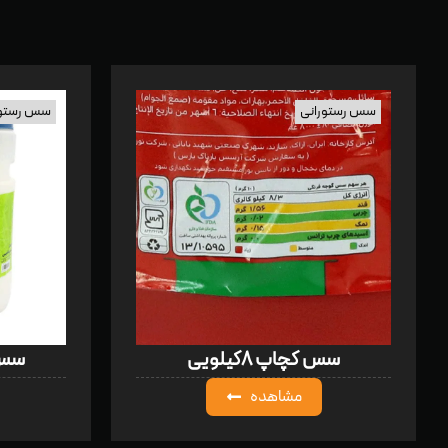
سس رستورانی
سس رستور
سس کچاپ ۸کیلویی
سس مای
مشاهده