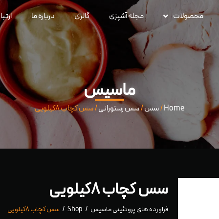
محصولات
مجله آشپزی
گالری
درباره ما
ارتبا
ماسیس
Home
/
سس
/
سس رستورانی
/ سس کچاب ۸کیلویی
سس کچاب ۸کیلویی
فراورده های پروتئینی ماسیس
Shop
سس کچاب ۸کیلویی