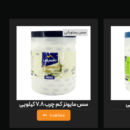
سس رستورانی
سس مایونز کم چرب ۷.۸ کیلویی
مشاهده