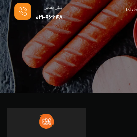
تلفن تماس
ط با ما
021-96648