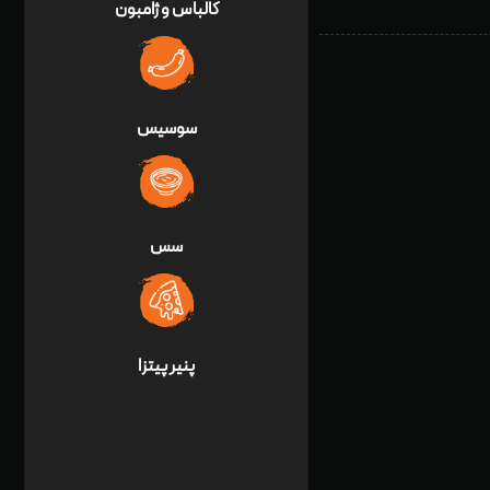
کالباس و ژامبون
سوسیس
سس
پنير پيتزا