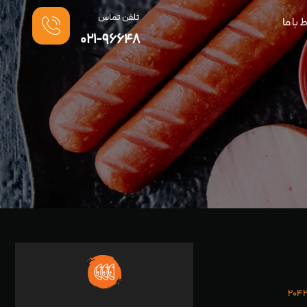
تلفن تماس
ط با ما
021-96648