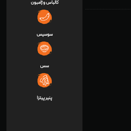
کالباس و ژامبون
سوسیس
سس
پنير پيتزا