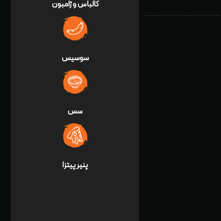
کالباس و ژامبون
سوسیس
سس
پنير پيتزا