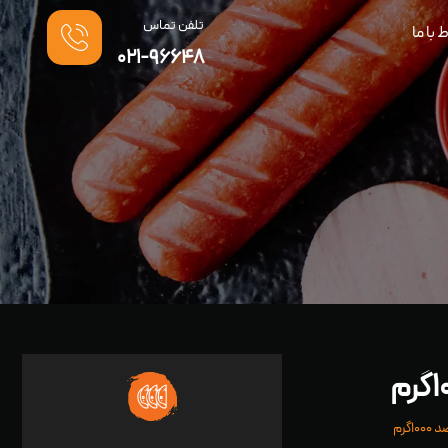
تلفن تماس
ط با ما
021-96648