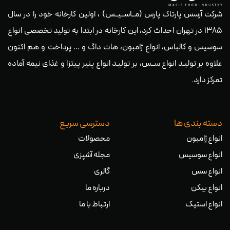
شرکت آرسس پارتاک پارس (مــاســیــس) ، اولین کارخانه خود را در سال
۱۳۸۵ در تهران احداث کرد، این کارخانه در ابتدا به تولید تخصصی انواع
سوسیس و کالباس، انواع ژامبون، هات داگ و … پرداخت و هم اکنون
علاوه بر تولیـد انواع ســس، بر تولیـد انواع پنیر پیتزا و غذای نیمه آماده
تمرکز دارد.
دسته بندی ها
دسترسی سریع
انواع ژامبون
محصولات
انواع سوسیس
مجله آشپزی
انواع سس
گالری
انواع بیکن
درباره ما
انواع استیک
ارتباط با ما