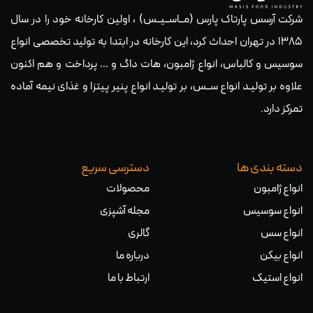
شرکت آرسس پارتاک پارس (مــاســیــس) ، اولین کارخانه خود را در سال
۱۳۸۵ در تهران احداث کرد، این کارخانه در ابتدا به تولید تخصصی انواع
سوسیس و کالباس، انواع ژامبون، هات داگ و … پرداخت و هم اکنون
علاوه بر تولیـد انواع ســس، بر تولیـد انواع پنیر پیتزا و غذای نیمه آماده
تمرکز دارد.
دسته بندی ها
دسترسی سریع
انواع ژامبون
محصولات
انواع سوسیس
مجله آشپزی
انواع سس
گالری
انواع بیکن
درباره ما
انواع استیک
ارتباط با ما