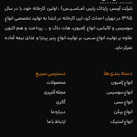
شرکت آرسس پارتاک پارس (مــاســیــس) ، اولین کارخانه خود را در سال
۱۳۸۵ در تهران احداث کرد، این کارخانه در ابتدا به تولید تخصصی انواع
سوسیس و کالباس، انواع ژامبون، هات داگ و … پرداخت و هم اکنون
علاوه بر تولیـد انواع ســس، بر تولیـد انواع پنیر پیتزا و غذای نیمه آماده
تمرکز دارد.
دسته بندی ها
دسترسی سریع
انواع ژامبون
محصولات
انواع سوسیس
مجله آشپزی
انواع سس
گالری
انواع بیکن
درباره ما
انواع استیک
ارتباط با ما